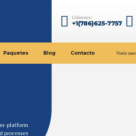
Llámenos:
+1(786)625-7757
Paquetes
Blog
Contacto
Visite nue
oss-platform
d processes