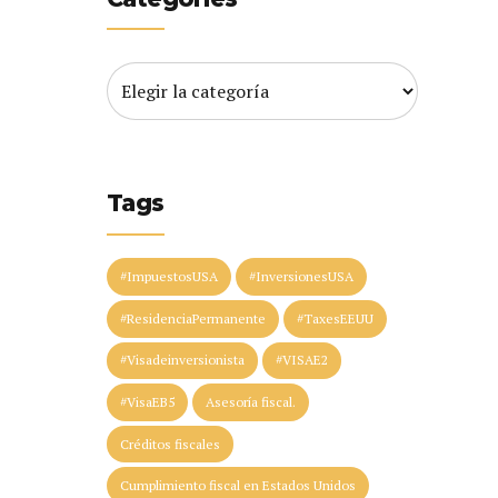
Tags
#ImpuestosUSA
#InversionesUSA
#ResidenciaPermanente
#TaxesEEUU
#Visadeinversionista
#VISAE2
#VisaEB5
Asesoría fiscal.
Créditos fiscales
Cumplimiento fiscal en Estados Unidos