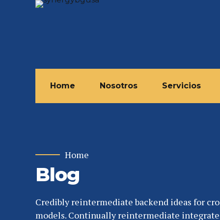
Home
Nosotros
Servicios
Home
Blog
Credibly reintermediate backend ideas for cr
models. Continually reintermediate integrate