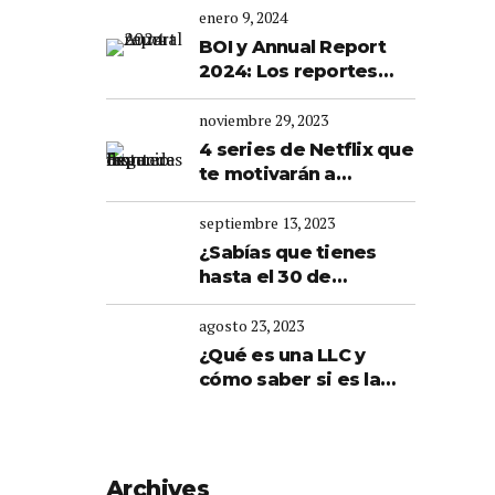
Cumplir con las Fechas
enero 9, 2024
Límite
BOI y Annual Report
2024: Los reportes
que debes tener al día
en tu empresa
noviembre 29, 2023
4 series de Netflix que
te motivarán a
expandir las fronteras
de tu negocio
septiembre 13, 2023
¿Sabías que tienes
hasta el 30 de
Septiembre para el
pago de la renovación
agosto 23, 2023
de tus licencias?
¿Qué es una LLC y
cómo saber si es la
estructura
empresarial que
necesito para mi
emprendimiento?
Archives