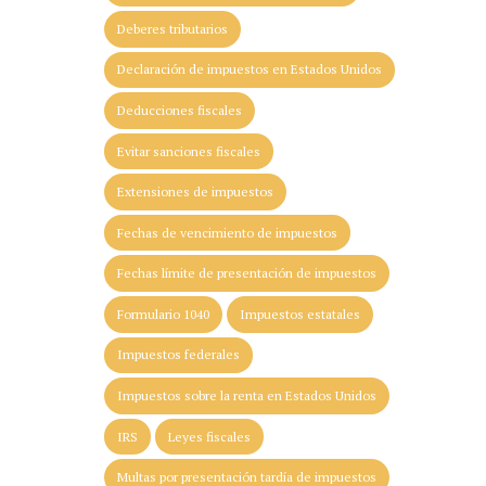
Deberes tributarios
Declaración de impuestos en Estados Unidos
Deducciones fiscales
Evitar sanciones fiscales
Extensiones de impuestos
Fechas de vencimiento de impuestos
Fechas límite de presentación de impuestos
Formulario 1040
Impuestos estatales
Impuestos federales
Impuestos sobre la renta en Estados Unidos
IRS
Leyes fiscales
Multas por presentación tardía de impuestos