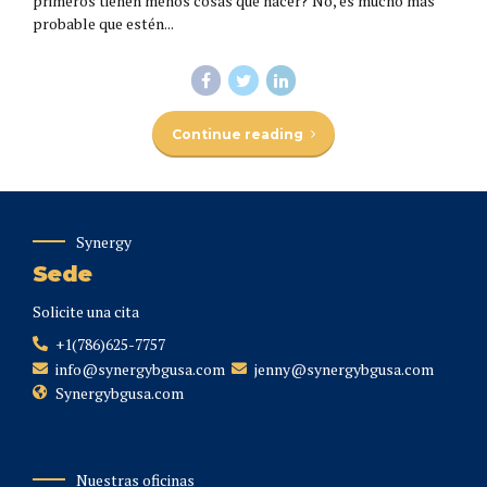
primeros tienen menos cosas que hacer? No, es mucho más
probable que estén...
Continue reading
Synergy
Sede
Solicite una cita
+1(786)625-7757
info@synergybgusa.com
jenny@synergybgusa.com
Synergybgusa.com
Nuestras oficinas