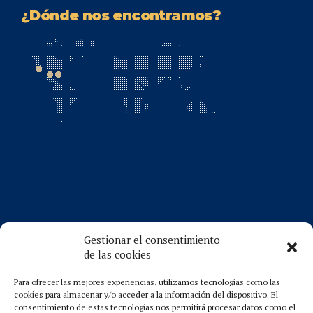
¿Dónde nos encontramos?
Florida: 1(786)625-7757
Santa Ana, CA 92705
Gestionar el consentimiento
Póngase en contacto
de las cookies
Synergy Social links
Para ofrecer las mejores experiencias, utilizamos tecnologías como las
Comunicación permanentemente a través de nuestras redes
cookies para almacenar y/o acceder a la información del dispositivo. El
sociales.
consentimiento de estas tecnologías nos permitirá procesar datos como el